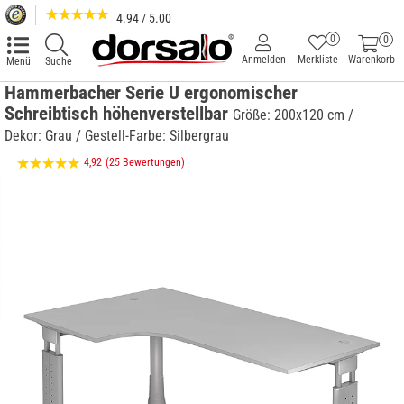
4.94 / 5.00
0
0
Anmelden
Merkliste
Warenkorb
Menü
Suche
Hammerbacher Serie U ergonomischer
Schreibtisch höhenverstellbar
Größe: 200x120 cm /
Dekor: Grau / Gestell-Farbe: Silbergrau
4,92
(25 Bewertungen)