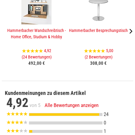
Hammerbacher Wandschreibtisch -
Hammerbacher Besprechungstisch
H
Home Office, Studium & Hobby
4,92
5,00
(24 Bewertungen)
(2 Bewertungen)
492,00 €
308,00 €
Kundenmeinungen zu diesem Artikel
4,92
von 5
Alle Bewertungen anzeigen
24
0
1