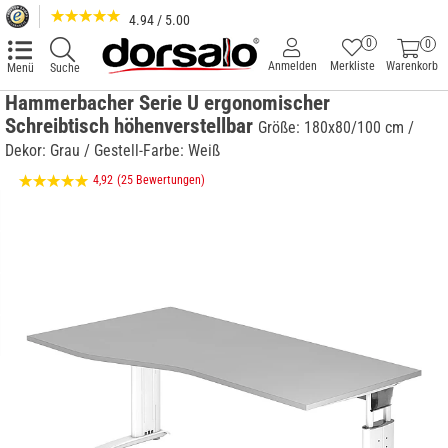
4.94 / 5.00
0
0
Anmelden
Merkliste
Warenkorb
Menü
Suche
Hammerbacher Serie U ergonomischer
Schreibtisch höhenverstellbar
Größe: 180x80/100 cm /
Dekor: Grau / Gestell-Farbe: Weiß
4,92
(25 Bewertungen)