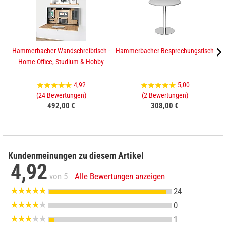
Hammerbacher Wandschreibtisch -
Hammerbacher Besprechungstisch
H
Home Office, Studium & Hobby
4,92
5,00
(24 Bewertungen)
(2 Bewertungen)
492,00 €
308,00 €
Kundenmeinungen zu diesem Artikel
4,92
von 5
Alle Bewertungen anzeigen
24
0
1