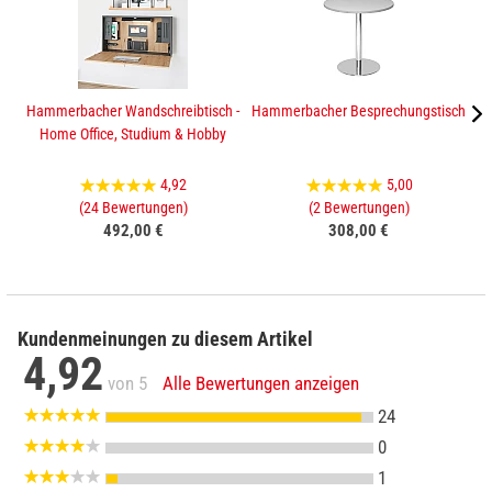
Hammerbacher Wandschreibtisch -
Hammerbacher Besprechungstisch
H
Home Office, Studium & Hobby
4,92
5,00
(24 Bewertungen)
(2 Bewertungen)
492,00 €
308,00 €
Kundenmeinungen zu diesem Artikel
4,92
von 5
Alle Bewertungen anzeigen
24
0
1