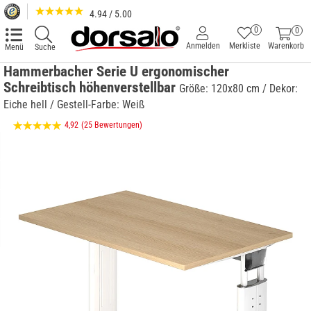
4.94 / 5.00
0
0
Anmelden
Merkliste
Warenkorb
Menü
Suche
Hammerbacher Serie U ergonomischer
Schreibtisch höhenverstellbar
Größe: 120x80 cm / Dekor:
Eiche hell / Gestell-Farbe: Weiß
4,92
(25 Bewertungen)