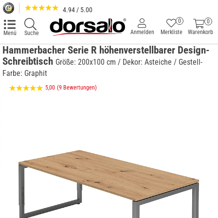
4.94 / 5.00
0
0
Anmelden
Merkliste
Warenkorb
Menü
Suche
Hammerbacher Serie R höhenverstellbarer Design-
Schreibtisch
Größe: 200x100 cm / Dekor: Asteiche / Gestell-
Farbe: Graphit
5,00
(9 Bewertungen)