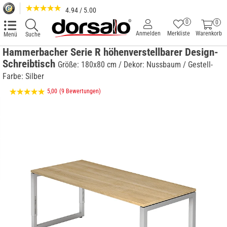
4.94 / 5.00
0
0
Anmelden
Merkliste
Warenkorb
Menü
Suche
Hammerbacher Serie R höhenverstellbarer Design-
Schreibtisch
Größe: 180x80 cm / Dekor: Nussbaum / Gestell-
Farbe: Silber
5,00
(9 Bewertungen)