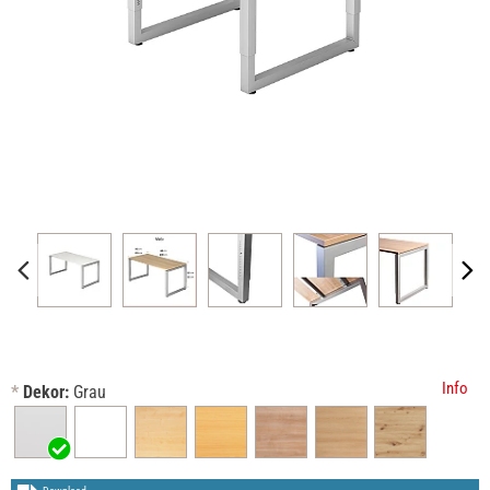
Info
*
Dekor:
Grau