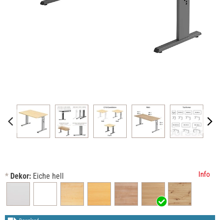
Info
*
Dekor:
Eiche hell