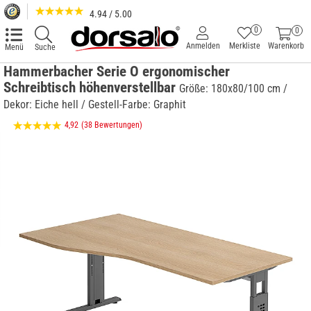
4.94 / 5.00
0
0
Anmelden
Merkliste
Warenkorb
Menü
Suche
Hammerbacher Serie O ergonomischer
Schreibtisch höhenverstellbar
Größe: 180x80/100 cm /
Dekor: Eiche hell / Gestell-Farbe: Graphit
4,92
(38 Bewertungen)