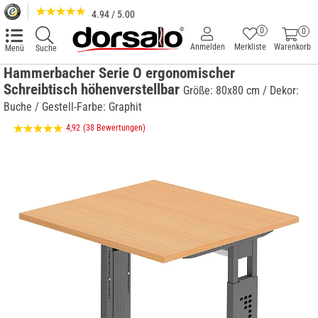
4.94 / 5.00
0
0
Anmelden
Merkliste
Warenkorb
Menü
Suche
Hammerbacher Serie O ergonomischer
Schreibtisch höhenverstellbar
Größe: 80x80 cm / Dekor:
Buche / Gestell-Farbe: Graphit
4,92
(38 Bewertungen)