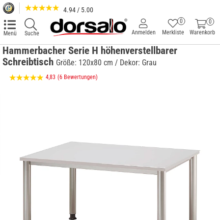
4.94 / 5.00
0
0
Anmelden
Merkliste
Warenkorb
Menü
Suche
Hammerbacher Serie H höhenverstellbarer
Schreibtisch
Größe: 120x80 cm / Dekor: Grau
4,83
(6 Bewertungen)