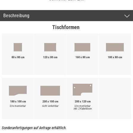
Beschreibung
Tischformen
80 x 80 cm
120 x 80 cm
160 x 80 cm
180 x 80 cm
180 x 100 cm
200 x 100 cm
200 x 120 cm
li/re montierbar
nicht verkettbar
li/re montierbar
inkl. 2 Kabeldosen
Sonderanfertigungen auf Anfrage erhältlich.