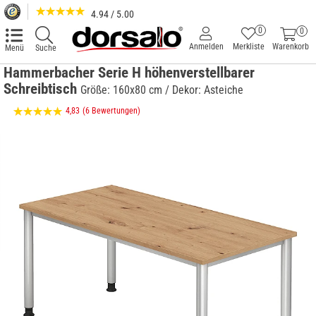
4.94 / 5.00
0
0
Anmelden
Merkliste
Warenkorb
Menü
Suche
Hammerbacher Serie H höhenverstellbarer
Schreibtisch
Größe: 160x80 cm / Dekor: Asteiche
4,83
(6 Bewertungen)