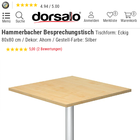
4.94 / 5.00
0
0
Anmelden
Merkliste
Warenkorb
Menü
Suche
Hammerbacher Besprechungstisch
Tischform: Eckig
80x80 cm / Dekor: Ahorn / Gestell-Farbe: Silber
5,00
(2 Bewertungen)