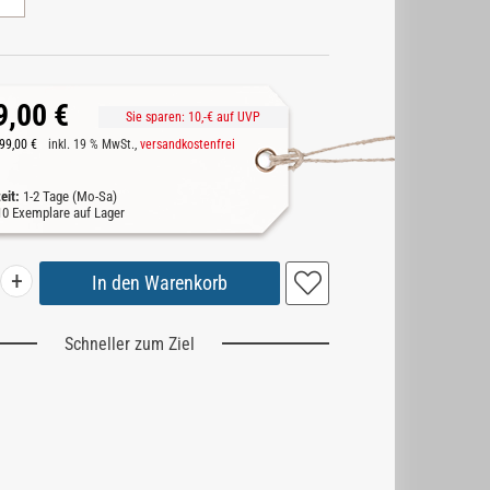
9,00 €
Sie sparen:
10,-
€ auf UVP
99,00 €
inkl. 19 % MwSt.,
versandkostenfrei
zeit:
1-2 Tage (Mo-Sa)
10
Exemplare auf Lager
+
Schneller zum Ziel