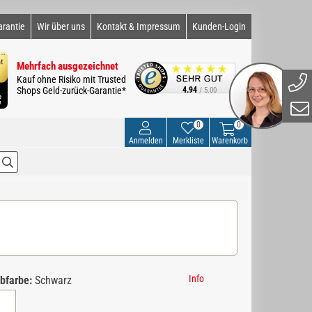
arantie
Wir über uns
Kontakt & Impressum
Kunden-Login
Mehrfach ausgezeichnet
Kauf ohne Risiko mit Trusted
Shops Geld-zurück-Garantie*
4.94
/ 5.00
0
0
Anmelden
Merkliste
Warenkorb
Info
bfarbe:
Schwarz