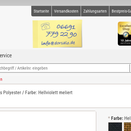
Startseite
Versandkosten
Zahlungsarten
Bestpreis-G
ervice
en
 Polyester / Farbe: Hellviolett meliert
*
Farbe:
Hel