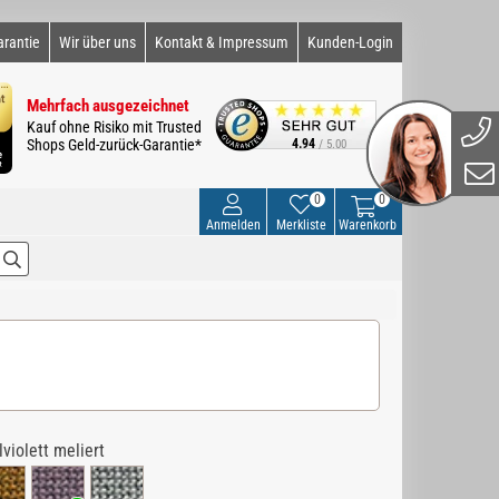
arantie
Wir über uns
Kontakt & Impressum
Kunden-Login
Mehrfach ausgezeichnet
Kauf ohne Risiko mit Trusted
Shops Geld-zurück-Garantie*
4.94
/ 5.00
0
0
Anmelden
Merkliste
Warenkorb
lviolett meliert