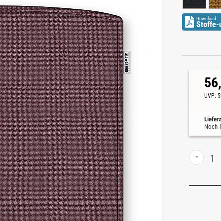
Download
Stoffe-
56
UVP:
5
Liefer
Noch
-