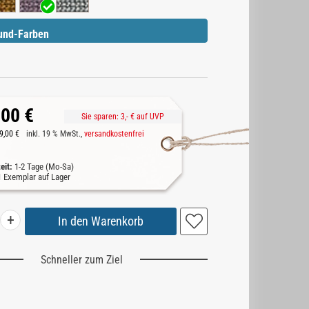
und-Farben
,00 €
Sie sparen:
3,-
€ auf UVP
9,00 €
inkl. 19 % MwSt.,
versandkostenfrei
zeit:
1-2 Tage (Mo-Sa)
1
Exemplar auf Lager
+
Schneller zum Ziel