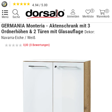
4.94 / 5.00
0
0
Anmelden
Merkliste
Warenkorb
Menü
Suche
GERMANIA Monteria - Aktenschrank mit 3
Ordnerhöhen & 2 Türen mit Glasauflage
Dekor:
Navarra-Eiche / Weiß
0,00
(0 Bewertungen)