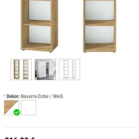
*
Dekor:
Navarra-Eiche / Weiß