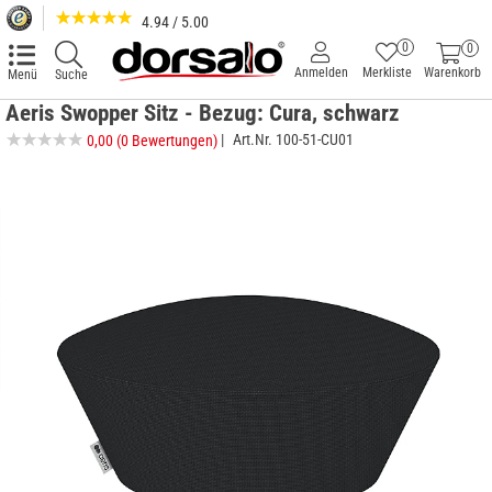
4.94 / 5.00
0
0
Anmelden
Merkliste
Warenkorb
Menü
Suche
Aeris Swopper Sitz - Bezug: Cura, schwarz
|
Art.Nr.
100-51-CU01
0,00
(0 Bewertungen)