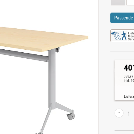
Passende 
40
388,97
inkl. 
Liefer
-