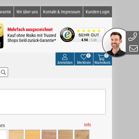
arantie
Wir über uns
Kontakt & Impressum
Kunden-Login
Mehrfach ausgezeichnet
Kauf ohne Risiko mit Trusted
Shops Geld-zurück-Garantie*
4.94
/ 5.00
0
0
Anmelden
Merkliste
Warenkorb
Info
orn