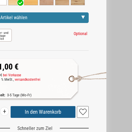
Artikel wählen
Optional
1,00 €
 €
bei Vorkasse
19 % MwSt.,
versandkostenfrei
zeit:
3-5 Tage (Mo-Fr)
+
Schneller zum Ziel