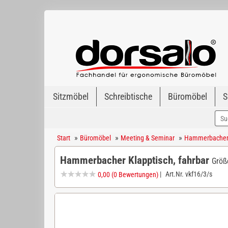
Sitzmöbel
Schreibtische
Büromöbel
S
»
»
»
Start
Büromöbel
Meeting & Seminar
Hammerbacher f
Hammerbacher Klapptisch, fahrbar
Größ
|
Art.Nr.
vkf16/3/s
0,00
(0 Bewertungen)