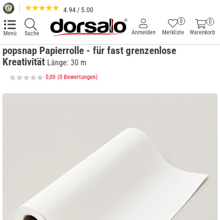
4.94 / 5.00
0
0
Anmelden
Merkliste
Warenkorb
Menü
Suche
popsnap Papierrolle - für fast grenzenlose
Kreativität
Länge: 30 m
0,00
(0 Bewertungen)