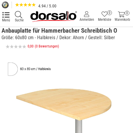
4.94 / 5.00
0
0
Anmelden
Merkliste
Warenkorb
Menü
Suche
Anbauplatte für Hammerbacher Schreibtisch O
Größe: 60x80 cm - Halbkreis / Dekor: Ahorn / Gestell: Silber
0,00
(0 Bewertungen)