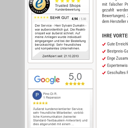
mit falscher P
gezahlt werd
Bewertungen
).
4.94
/ 5.00
dem Hersteller
IHRE VORTEI
Gute Erreichb
Bestpreis-Ga
Enge Zusamme
Expertenwisse
Geschultes P