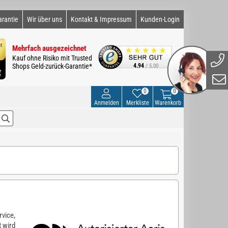
arantie
Wir über uns
Kontakt & Impressum
Kunden-Login
Mehrfach ausgezeichnet
Kauf ohne Risiko mit Trusted
Shops Geld-zurück-Garantie*
4.94
/ 5.00
0
0
Anmelden
Merkliste
Warenkorb
rvice,
t wird