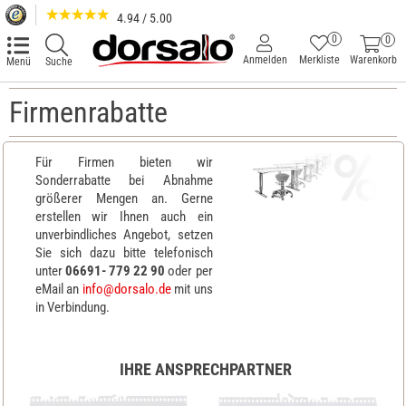
4.94 / 5.00
0
0
Anmelden
Merkliste
Warenkorb
Menü
Suche
Firmenrabatte
Für Firmen bieten wir
Sonderrabatte bei Abnahme
größerer Mengen an. Gerne
erstellen wir Ihnen auch ein
unverbindliches Angebot, setzen
Sie sich dazu bitte telefonisch
unter
06691- 779 22 90
oder per
eMail an
info@dorsalo.de
mit uns
in Verbindung.
IHRE ANSPRECHPARTNER