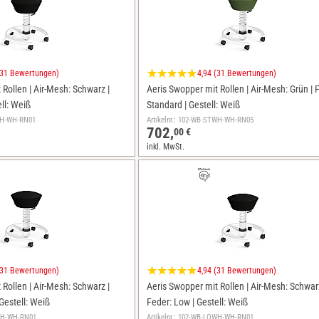
(31 Bewertungen)
4,94 (31 Bewertungen)
Rollen | Air-Mesh: Schwarz |
Aeris Swopper mit Rollen | Air-Mesh: Grün | 
ll: Weiß
Standard | Gestell: Weiß
OWH-WH-RN01
Artikelnr.: 102-WB-STWH-WH-RN05
702,
00 €
inkl. MwSt.
(31 Bewertungen)
4,94 (31 Bewertungen)
Rollen | Air-Mesh: Schwarz |
Aeris Swopper mit Rollen | Air-Mesh: Schwarz
Gestell: Weiß
Feder: Low | Gestell: Weiß
TWH-WH-RN01
Artikelnr.: 102-WB-LOWH-WH-RN01