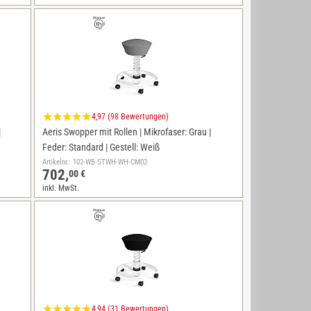
4,97 (98 Bewertungen)
|
Aeris Swopper mit Rollen | Mikrofaser: Grau |
Feder: Standard | Gestell: Weiß
Artikelnr.: 102-WB-STWH-WH-CM02
702,
00 €
inkl. MwSt.
4,94 (31 Bewertungen)