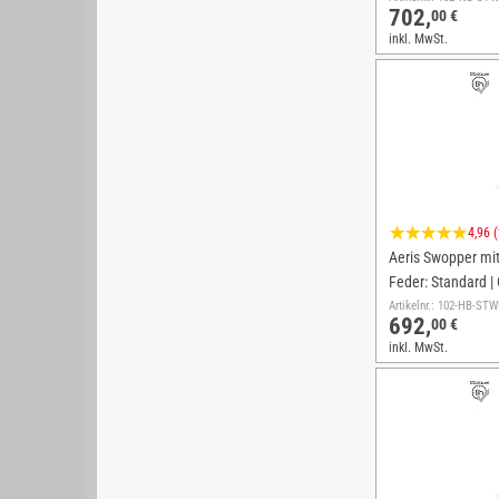
702,
00 €
inkl. MwSt.
4,96 
Aeris Swopper mit 
Feder: Standard | 
Artikelnr.: 102-HB-S
692,
00 €
inkl. MwSt.