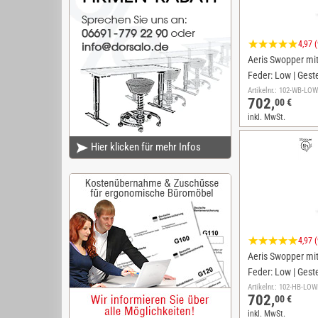
4,97 
Aeris Swopper mit 
Feder: Low | Geste
Artikelnr.: 102-WB-L
702,
00 €
inkl. MwSt.
Hier klicken für mehr Infos
4,97 
Aeris Swopper mit 
Feder: Low | Geste
Artikelnr.: 102-HB-L
702,
00 €
inkl. MwSt.