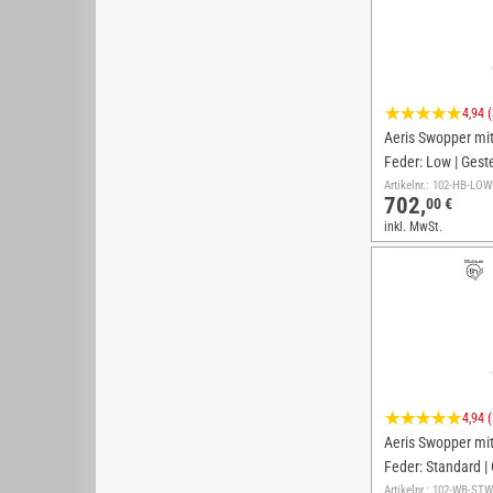
4,94 
Aeris Swopper mit 
Feder: Low | Geste
Artikelnr.: 102-HB-L
702,
00 €
inkl. MwSt.
4,94 
Aeris Swopper mit 
Feder: Standard | 
Artikelnr.: 102-WB-S