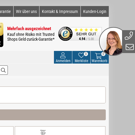
arantie
Wir über uns
Kontakt & Impressum
Kunden-Login
Mehrfach ausgezeichnet
Kauf ohne Risiko mit Trusted
Shops Geld-zurück-Garantie*
4.94
/ 5.00
0
0
Anmelden
Merkliste
Warenkorb