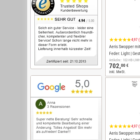
4.94
/ 5.00
4,97 
Aeris Swopper mit 
Feder: Light | Ges
Artikelnr.: 102-HB-LI
702,
00 €
inkl. MwSt.
4,97 
Aeris Swopper mit 