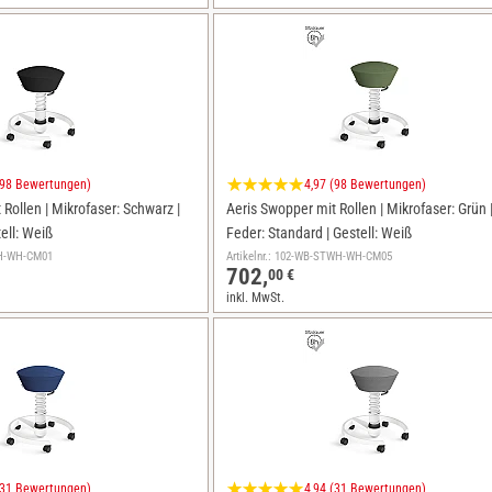
(98 Bewertungen)
4,97 (98 Bewertungen)
Rollen | Mikrofaser: Schwarz |
Aeris Swopper mit Rollen | Mikrofaser: Grün 
tell: Weiß
Feder: Standard | Gestell: Weiß
IWH-WH-CM01
Artikelnr.: 102-WB-STWH-WH-CM05
702,
00 €
inkl. MwSt.
(31 Bewertungen)
4,94 (31 Bewertungen)