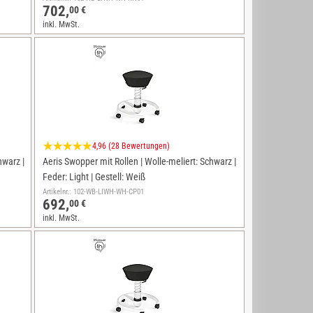
702,
00 €
inkl. MwSt.
4,96 (28 Bewertungen)
hwarz |
Aeris Swopper mit Rollen | Wolle-meliert: Schwarz |
Feder: Light | Gestell: Weiß
Artikelnr.: 102-WB-LIWH-WH-CP01
692,
00 €
inkl. MwSt.