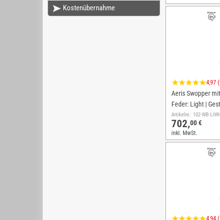
Kostenübernahme
4,97 
Aeris Swopper mit 
Feder: Light | Ges
Artikelnr.: 102-WB-L
702,
00 €
inkl. MwSt.
4,94 