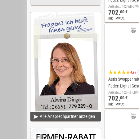
Feder: Light | Ges
Artikelnr.: 102-WB-L
702,
00 €
inkl. MwSt.
4,97 
Aeris Swopper mit 
Feder: Light | Ges
Artikelnr.: 102-HB-LI
702,
00 €
inkl. MwSt.
Alle Ansprechpartner anzeigen