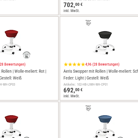
702,
00 €
inkl. MwSt.
(28 Bewertungen)
4,96 (28 Bewertungen)
Rollen | Wolle-meliert: Rot |
Aeris Swopper mit Rollen | Wolle-meliert: Sc
Gestell: Weiß
Feder: Light | Gestell: Weiß
TWH-WH-CP03
Artikelnr.: 102-HB-LIWH-WH-CP01
692,
00 €
inkl. MwSt.