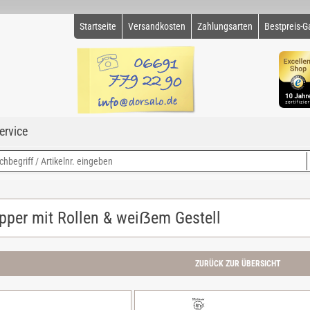
Startseite
Versandkosten
Zahlungsarten
Bestpreis-G
ervice
pper mit Rollen & weiẞem Gestell
ZURÜCK ZUR ÜBERSICHT