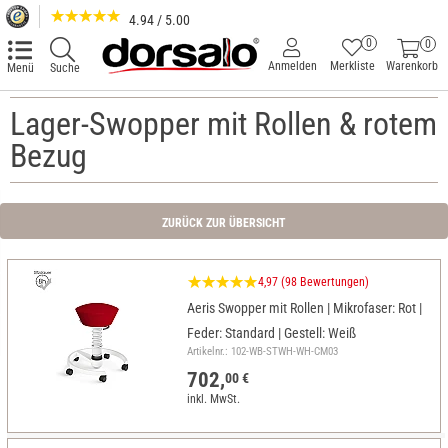
4.94 / 5.00
0
0
Anmelden
Merkliste
Warenkorb
Menü
Suche
Lager-Swopper mit Rollen & rotem
Bezug
ZURÜCK ZUR ÜBERSICHT
4,97 (98 Bewertungen)
Aeris Swopper mit Rollen | Mikrofaser: Rot |
Feder: Standard | Gestell: Weiß
Artikelnr.: 102-WB-STWH-WH-CM03
702,
00 €
inkl. MwSt.