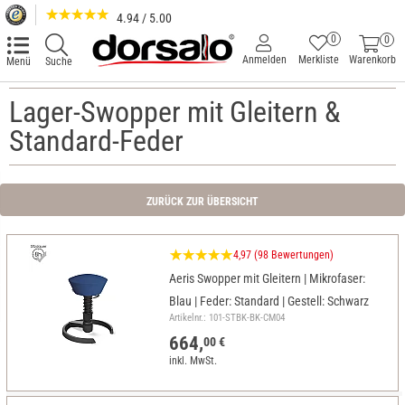
4.94 / 5.00
0
0
Anmelden
Merkliste
Warenkorb
Menü
Suche
Lager-Swopper mit Gleitern &
Standard-Feder
ZURÜCK ZUR ÜBERSICHT
4,97 (98 Bewertungen)
Aeris Swopper mit Gleitern | Mikrofaser:
Blau | Feder: Standard | Gestell: Schwarz
Artikelnr.: 101-STBK-BK-CM04
664,
00 €
inkl. MwSt.