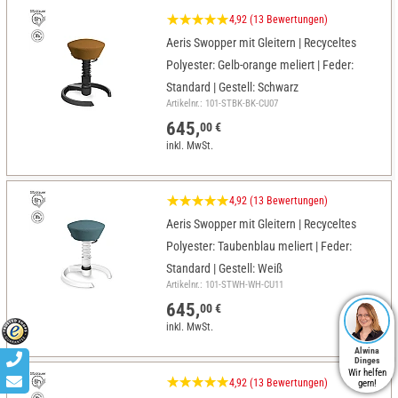
4,92 (13 Bewertungen)
Aeris Swopper mit Gleitern | Recyceltes
Polyester: Gelb-orange meliert | Feder:
Standard | Gestell: Schwarz
Artikelnr.: 101-STBK-BK-CU07
645,
00 €
inkl. MwSt.
4,92 (13 Bewertungen)
Aeris Swopper mit Gleitern | Recyceltes
Polyester: Taubenblau meliert | Feder:
Standard | Gestell: Weiß
Artikelnr.: 101-STWH-WH-CU11
645,
00 €
inkl. MwSt.
Alwina
Dinges
Wir helfen
4,92 (13 Bewertungen)
gern!