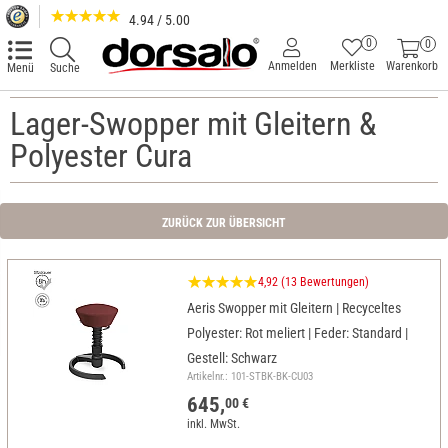
4.94 / 5.00
0
0
Anmelden
Merkliste
Warenkorb
Menü
Suche
Lager-Swopper mit Gleitern &
Polyester Cura
ZURÜCK ZUR ÜBERSICHT
4,92 (13 Bewertungen)
Aeris Swopper mit Gleitern | Recyceltes
Polyester: Rot meliert | Feder: Standard |
Gestell: Schwarz
Artikelnr.: 101-STBK-BK-CU03
645,
00 €
inkl. MwSt.