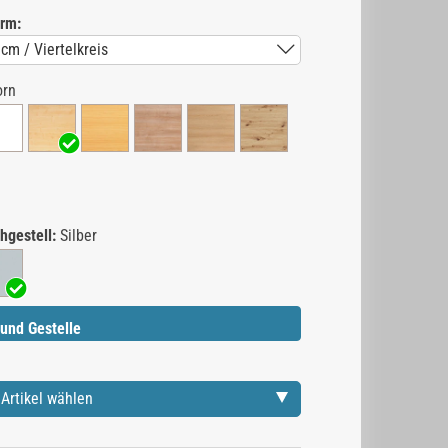
orm:
orn
hgestell:
Silber
und Gestelle
Artikel wählen