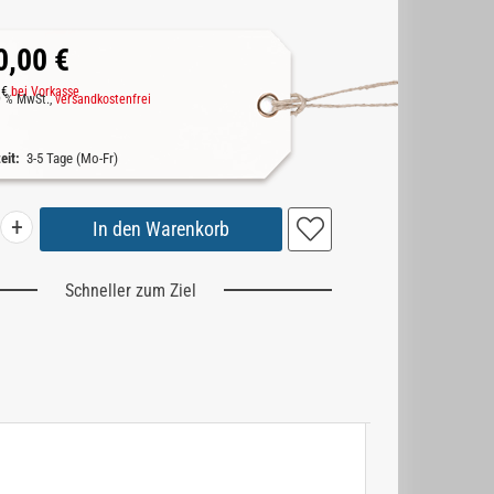
0,00 €
 €
bei Vorkasse
19 % MwSt.,
versandkostenfrei
zeit:
3-5 Tage (Mo-Fr)
+
Schneller zum Ziel