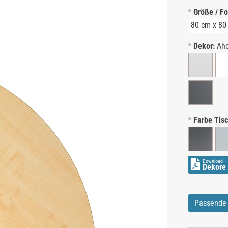
*
Größe / F
*
Dekor:
Ah
*
Farbe Tisc
Download
Dekore 
Passende 