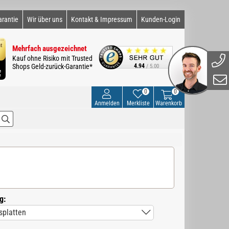
arantie
Wir über uns
Kontakt & Impressum
Kunden-Login
Mehrfach ausgezeichnet
Kauf ohne Risiko mit Trusted
Shops Geld-zurück-Garantie*
4.94
/ 5.00
0
0
Anmelden
Merkliste
Warenkorb
g: