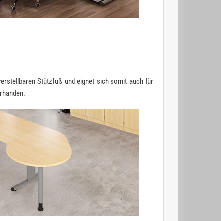
stellbaren Stützfuß und eignet sich somit auch für
orhanden.