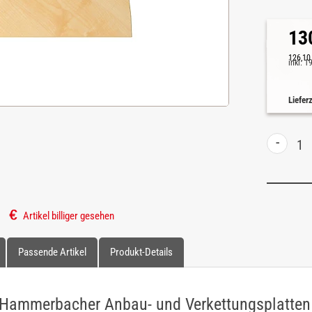
13
126,10
inkl. 
Liefer
-
Artikel billiger gesehen
Passende Artikel
Produkt-Details
Hammerbacher Anbau- und Verkettungsplatten