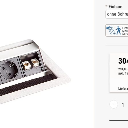
*
Einbau:
30
294,88
inkl. 
Liefer
-