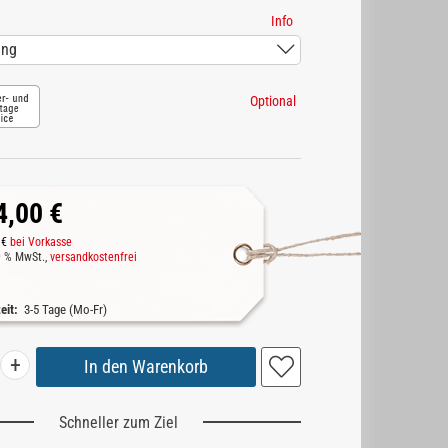
Info
Optional
4,00 €
 €
bei Vorkasse
19 % MwSt.,
versandkostenfrei
zeit:
3-5 Tage (Mo-Fr)
+
Schneller zum Ziel