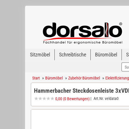
Sitzmöbel
Schreibtische
Büromöbel
S
»
»
»
Start
Büromöbel
Zubehör Büromöbel
Elektrifizieru
Hammerbacher Steckdosenleiste 3xVDE
|
Art.Nr.
veldata0
0,00
(0 Bewertungen)