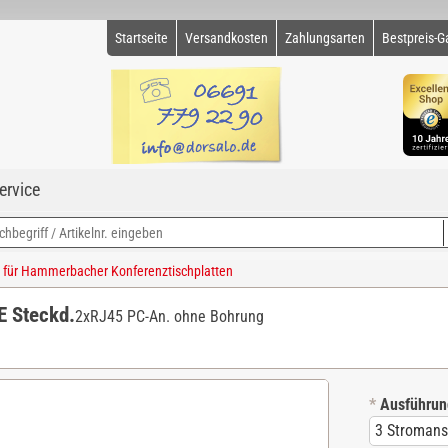
Startseite
Versandkosten
Zahlungsarten
Bestpreis-G
ervice
ng für Hammerbacher Konferenztischplatten
 Steckd.
2xRJ45 PC-An. ohne Bohrung
*
Ausführun