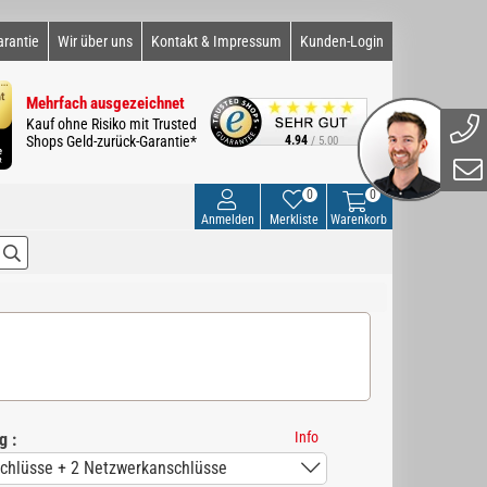
arantie
Wir über uns
Kontakt & Impressum
Kunden-Login
Mehrfach ausgezeichnet
Kauf ohne Risiko mit Trusted
Shops Geld-zurück-Garantie*
4.94
/ 5.00
0
0
Anmelden
Merkliste
Warenkorb
Info
g :